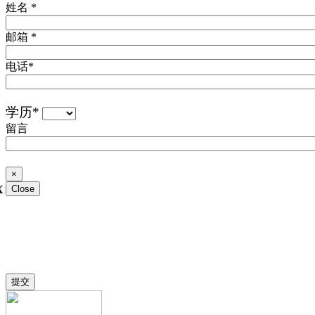
姓名
*
邮箱
*
电话
*
学历
*
留言
×
X
Close
如果您对巴黎奢侈品管理学院感兴趣或有申请相关疑问，请填
写以上表格，我们会在2个工作日内予以回复。
提交