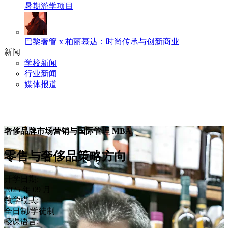
暑期游学项目
巴黎奢管 x 柏丽慕达：时尚传承与创新商业
新闻
学校新闻
行业新闻
媒体报道
奢侈品牌市场营销与国际管理 MBA
零售与奢侈品策略方向
开学日期:
2025 年 09 月
教学模式:
全日制/学徒制
授课语言: