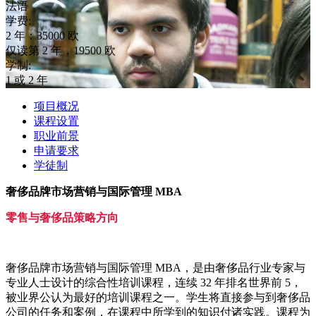
法语
学费:
2 年：35000 欧
仅读第 2 年，19500 欧
学制:
1 或 2 年
项目概况
课程设置
职业前景
申请要求
学徒制
奢侈品牌市场营销与国际管理 MBA
零售与奢侈品策略方向
奢侈品牌市场营销与国际管理 MBA，是由奢侈品行业专家与
专业人士设计的综合性培训课程，连续 32 年排名世界前 5，
被业界公认为最好的培训课程之一。学生将直接参与到奢侈品
公司的任务和案例，在课程中所学到的知识付诸实践。课程为