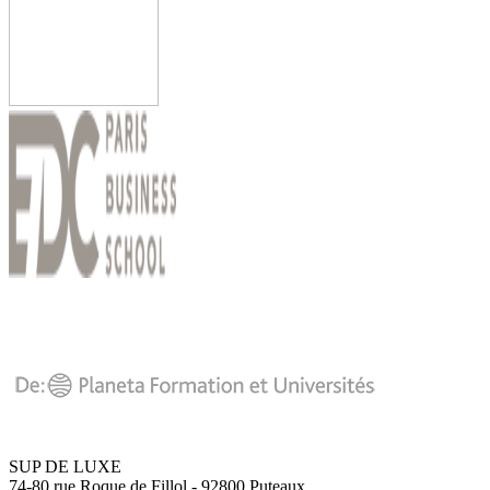
SUP DE LUXE
74-80 rue Roque de Fillol - 92800 Puteaux